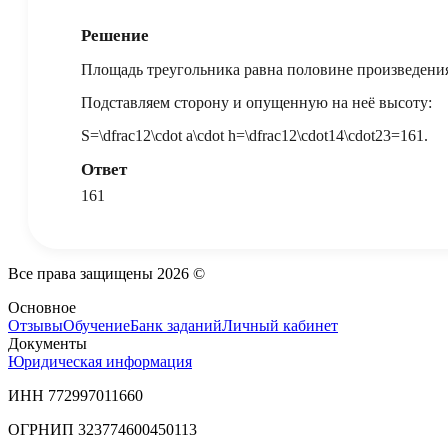
Решение
Площадь треугольника равна половине произведения
Подставляем сторону и опущенную на неё высоту:
S=\dfrac12\cdot a\cdot h=\dfrac12\cdot14\cdot23=161.
Ответ
161
Все права защищены
2026
©
Основное
Отзывы
Обучение
Банк заданий
Личный кабинет
Документы
Юридическая информация
ИНН 772997011660
ОГРНИП 323774600450113