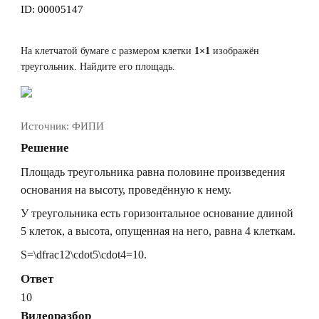
ID:
00005147
На клетчатой бумаге с размером клетки
1×1
изображён
треугольник. Найдите его площадь.
Источник:
ФИПИ
Решение
Площадь треугольника равна половине произведения
основания на высоту, проведённую к нему.
У треугольника есть горизонтальное основание длиной
5
клеток, а высота, опущенная на него, равна
4
клеткам.
S=\dfrac12\cdot5\cdot4=10.
Ответ
10
Видеоразбор