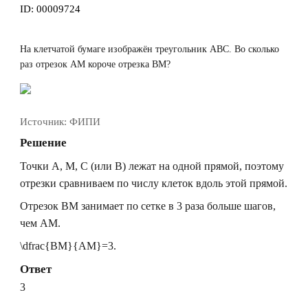
ID:
00009724
На клетчатой бумаге изображён треугольник
ABC
. Во сколько
раз отрезок
AM
короче отрезка
BM
?
Источник:
ФИПИ
Решение
Точки
A
,
M
,
C
(или
B
) лежат на одной прямой, поэтому
отрезки сравниваем по числу клеток вдоль этой прямой.
Отрезок
BM
занимает по сетке в
3
раза больше шагов,
чем
AM
.
\dfrac{BM}{AM}=3.
Ответ
3