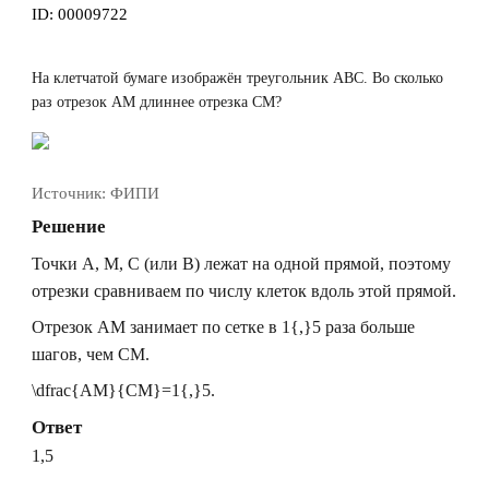
ID:
00009722
На клетчатой бумаге изображён треугольник
ABC
. Во сколько
раз отрезок
AM
длиннее отрезка
CM
?
Источник:
ФИПИ
Решение
Точки
A
,
M
,
C
(или
B
) лежат на одной прямой, поэтому
отрезки сравниваем по числу клеток вдоль этой прямой.
Отрезок
AM
занимает по сетке в
1{,}5
раза больше
шагов, чем
CM
.
\dfrac{AM}{CM}=1{,}5.
Ответ
1,5