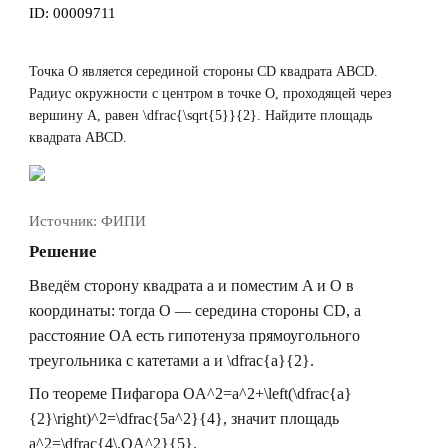
ID:
00009711
Точка
O
является серединой стороны
CD
квадрата
ABCD
.
Радиус окружности с центром в точке
O
, проходящей через
вершину
A
, равен
\dfrac{\sqrt{5}}{2}
. Найдите площадь
квадрата
ABCD
.
Источник:
ФИПИ
Решение
Введём сторону квадрата
a
и поместим
A
и
O
в
координаты: тогда
O
— середина стороны
CD
, а
расстояние
OA
есть гипотенуза прямоугольного
треугольника с катетами
a
и
\dfrac{a}{2}
.
По теореме Пифагора
OA^2=a^2+\left(\dfrac{a}
{2}\right)^2=\dfrac{5a^2}{4}
, значит площадь
a^2=\dfrac{4\,OA^2}{5}
.