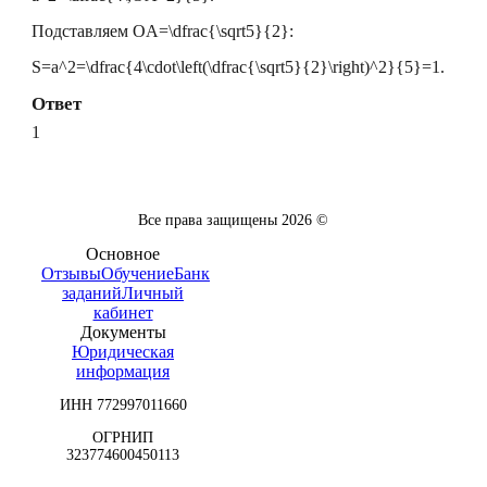
Подставляем
OA=\dfrac{\sqrt5}{2}
:
S=a^2=\dfrac{4\cdot\left(\dfrac{\sqrt5}{2}\right)^2}{5}=1.
Ответ
1
Все права защищены
2026
©
Основное
Отзывы
Обучение
Банк
заданий
Личный
кабинет
Документы
Юридическая
информация
ИНН 772997011660
ОГРНИП
323774600450113