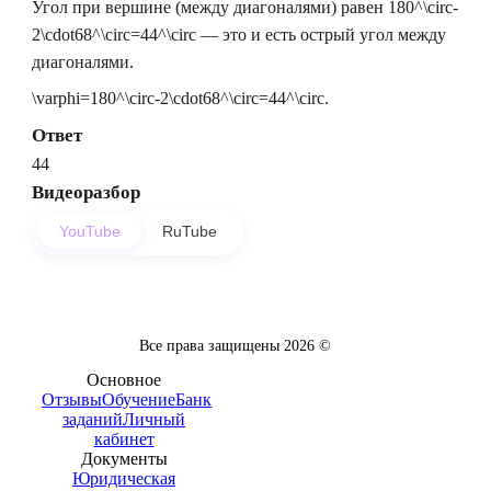
Угол при вершине (между диагоналями) равен
180^\circ-
2\cdot68^\circ=44^\circ
— это и есть острый угол между
диагоналями.
\varphi=180^\circ-2\cdot68^\circ=44^\circ.
Ответ
44
Видеоразбор
YouTube
RuTube
Все права защищены
2026
©
Основное
Отзывы
Обучение
Банк
заданий
Личный
кабинет
Документы
Юридическая