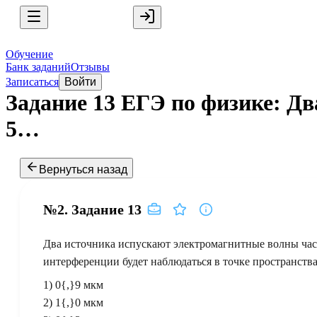
Обучение
Банк заданий
Отзывы
Записаться
Войти
Задание 13 ЕГЭ по физике: Д
5…
Вернуться назад
№2.
Задание
13
Два источника испускают электромагнитные волны ча
интерференции будет наблюдаться в точке пространства,
1)
0{,}9
мкм
2)
1{,}0
мкм