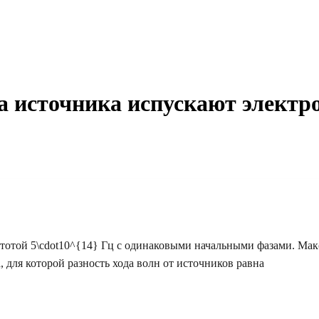
ва источника испускают элект
стотой
5\cdot10^{14}
Гц с одинаковыми начальными фазами. Ма
 для которой разность хода волн от источников равна