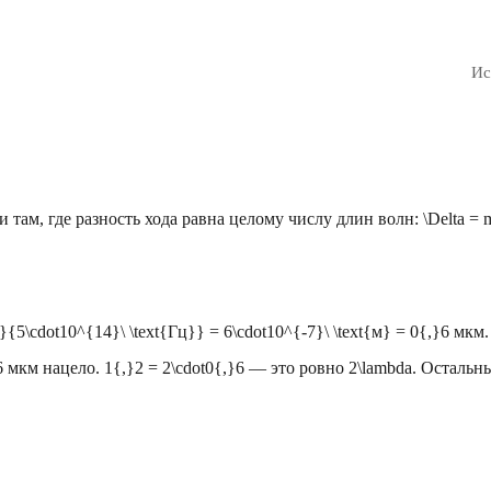
Ис
там, где разность хода равна целому числу длин волн:
\Delta = 
}}{5\cdot10^{14}\ \text{Гц}} = 6\cdot10^{-7}\ \text{м} = 0{,}6
мкм.
6
мкм нацело.
1{,}2 = 2\cdot0{,}6
— это ровно
2\lambda
. Остальны