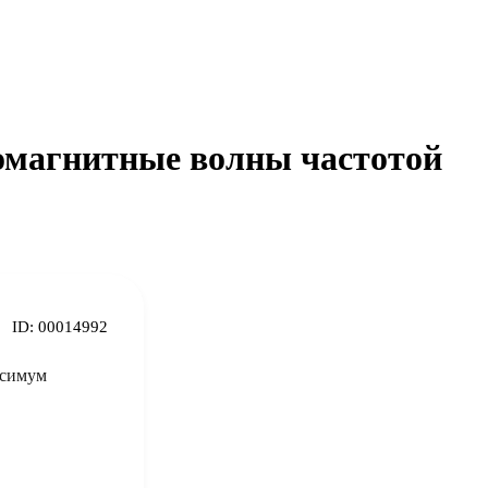
ромагнитные волны частотой
ID:
00014992
ксимум