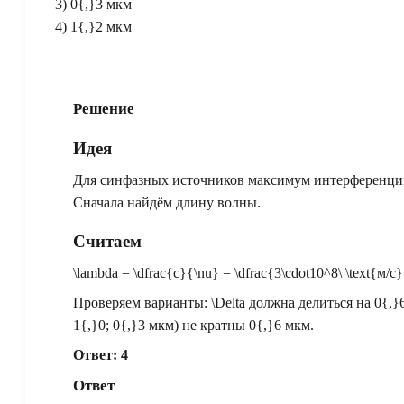
3)
0{,}3
мкм
4)
1{,}2
мкм
Решение
Идея
Для синфазных источников максимум интерференции 
Сначала найдём длину волны.
Считаем
\lambda = \dfrac{c}{\nu} = \dfrac{3\cdot10^8\ \text{м/с
Проверяем варианты:
\Delta
должна делиться на
0{,}
1{,}0; 0{,}3
мкм) не кратны
0{,}6
мкм.
Ответ: 4
Ответ