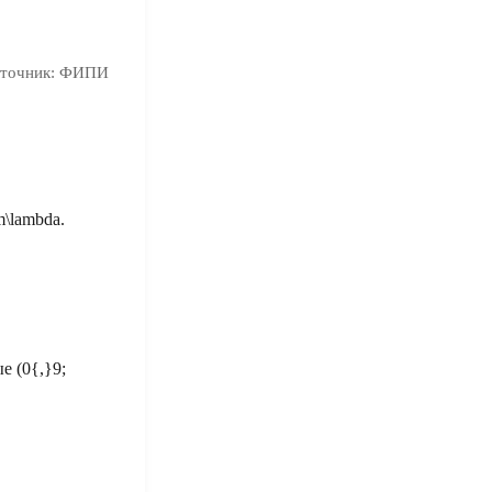
точник:
ФИПИ
m\lambda
.
е (
0{,}9;