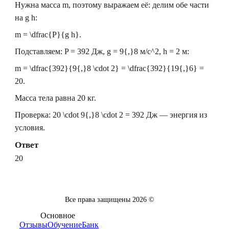
Нужна масса
m
, поэтому выражаем её: делим обе части
на
g h
:
m = \dfrac{P}{g h}.
Подставляем:
P = 392
Дж,
g = 9{,}8
м/с
^2
,
h = 2
м:
m = \dfrac{392}{9{,}8 \cdot 2} = \dfrac{392}{19{,}6} =
20.
Масса тела равна 20 кг.
Проверка:
20 \cdot 9{,}8 \cdot 2 = 392
Дж — энергия из
условия.
Ответ
20
Все права защищены
2026
©
Основное
Отзывы
Обучение
Банк