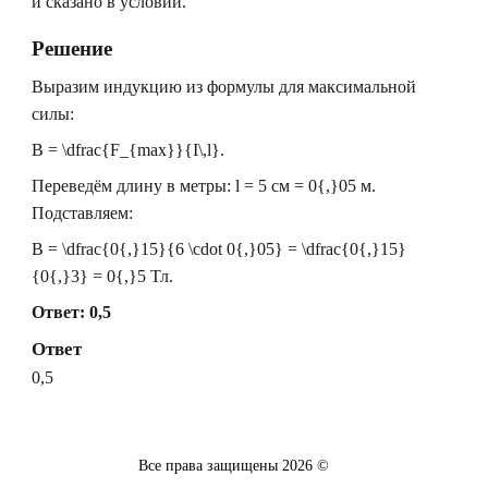
и сказано в условии.
Решение
Выразим индукцию из формулы для максимальной
силы:
B = \dfrac{F_{max}}{I\,l}
.
Переведём длину в метры:
l = 5
см
= 0{,}05
м.
Подставляем:
B = \dfrac{0{,}15}{6 \cdot 0{,}05} = \dfrac{0{,}15}
{0{,}3} = 0{,}5
Тл.
Ответ: 0,5
Ответ
0,5
Все права защищены
2026
©