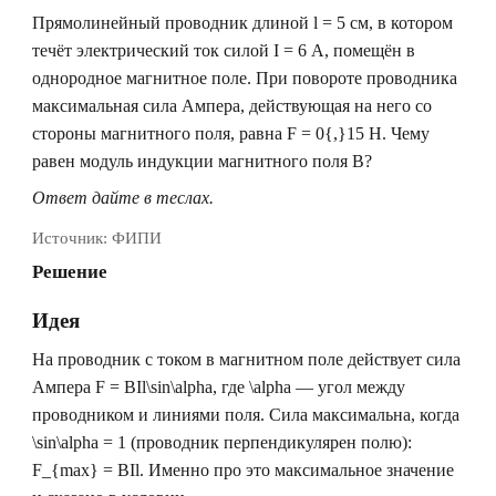
Прямолинейный проводник длиной
l = 5
см, в котором
течёт электрический ток силой
I = 6
А, помещён в
однородное магнитное поле. При повороте проводника
максимальная сила Ампера, действующая на него со
стороны магнитного поля, равна
F = 0{,}15
Н. Чему
равен модуль индукции магнитного поля
B
?
Ответ дайте в теслах.
Источник:
ФИПИ
Решение
Идея
На проводник с током в магнитном поле действует сила
Ампера
F = BIl\sin\alpha
, где
\alpha
— угол между
проводником и линиями поля. Сила максимальна, когда
\sin\alpha = 1
(проводник перпендикулярен полю):
F_{max} = BIl
. Именно про это максимальное значение