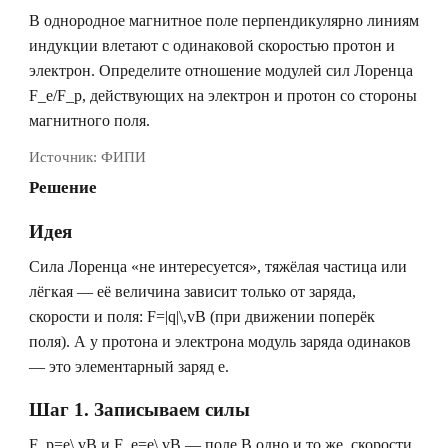
В однородное магнитное поле перпендикулярно линиям
индукции влетают с одинаковой скоростью протон и
электрон. Определите отношение модулей сил Лоренца
F_e/F_p
, действующих на электрон и протон со стороны
магнитного поля.
Источник:
ФИПИ
Решение
Идея
Сила Лоренца «не интересуется», тяжёлая частица или
лёгкая — её величина зависит только от заряда,
скорости и поля:
F=|q|\,vB
(при движении поперёк
поля). А у протона и электрона модуль заряда одинаков
— это элементарный заряд
e
.
Шаг 1. Записываем силы
F_p=e\,vB
и
F_e=e\,vB
— поле
B
одно и то же, скорости