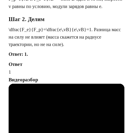
v
равны по условию, модули зарядов равны
e
.
Шаг 2. Делим
\dfrac{F_e}{F_p}=\dfrac{e\,vB}{e\,vB}=1
. Разница масс
на силу не влияет (масса скажется на радиусе
траектории, но не на силе).
Ответ: 1.
Ответ
1
Видеоразбор