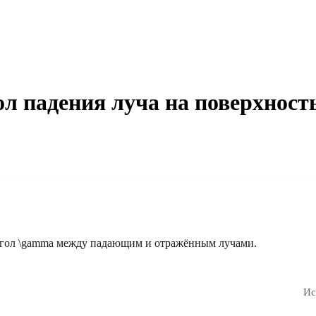
л падения луча на поверхность
угол
\gamma
между падающим и отражённым лучами.
Ис