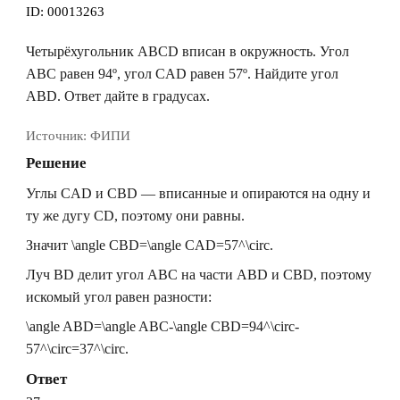
ID:
00013263
Четырёхугольник ABCD вписан в окружность. Угол
ABC равен 94º, угол CAD равен 57º. Найдите угол
ABD. Ответ дайте в градусах.
Источник:
ФИПИ
Решение
Углы
CAD
и
CBD
— вписанные и опираются на одну и
ту же дугу
CD
, поэтому они равны.
Значит
\angle CBD=\angle CAD=57^\circ
.
Луч
BD
делит угол
ABC
на части
ABD
и
CBD
, поэтому
искомый угол равен разности:
\angle ABD=\angle ABC-\angle CBD=94^\circ-
57^\circ=37^\circ.
Ответ