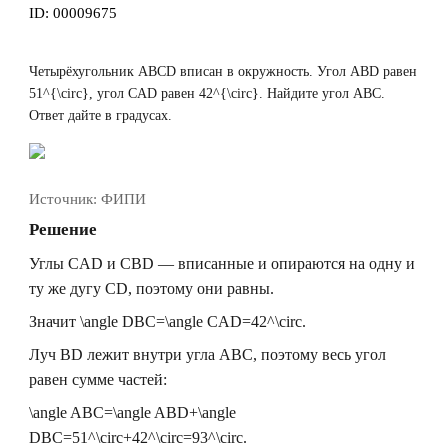
ID:
00009675
Четырёхугольник
ABCD
вписан в окружность. Угол
ABD
равен
51^{\circ}
, угол
CAD
равен
42^{\circ}
. Найдите угол
ABC
.
Ответ дайте в градусах.
Источник:
ФИПИ
Решение
Углы
CAD
и
CBD
— вписанные и опираются на одну и
ту же дугу
CD
, поэтому они равны.
Значит
\angle DBC=\angle CAD=42^\circ
.
Луч
BD
лежит внутри угла
ABC
, поэтому весь угол
равен сумме частей:
\angle ABC=\angle ABD+\angle
DBC=51^\circ+42^\circ=93^\circ.