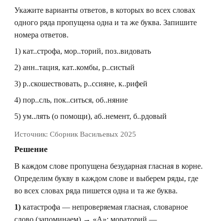
Укажите варианты ответов, в которых во всех словах
одного ряда пропущена одна и та же буква. Запишите
номера ответов.
1) кат..строфа, мор..торий, поз..видовать
2) анн..тация, кат..комбы, р..систый
3) р..скошествовать, р..ссияне, к..рифей
4) пор..сль, пок..ситься, об..няние
5) ум..лять (о помощи), аб..немент, б..рдовый
Источник:
Сборник Васильевых 2025
Решение
В каждом слове пропущена безударная гласная в корне.
Определим букву в каждом слове и выберем ряды, где
во всех словах ряда пишется одна и та же буква.
1)
катастрофа — непроверяемая гласная, словарное
слово (запоминаем) → «А»; мораторий —