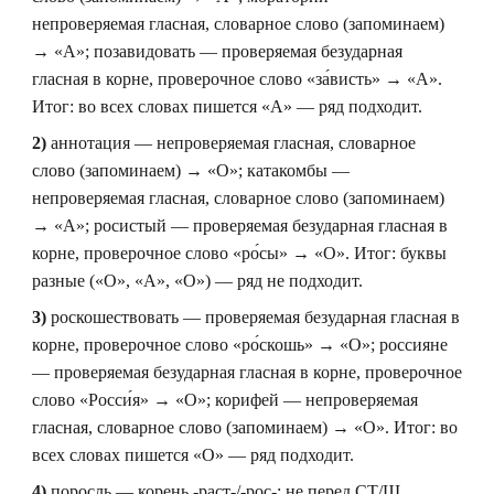
непроверяемая гласная, словарное слово (запоминаем)
→ «А»; позавидовать — проверяемая безударная
гласная в корне, проверочное слово «за́висть» → «А».
Итог: во всех словах пишется «А» — ряд подходит.
2)
аннотация — непроверяемая гласная, словарное
слово (запоминаем) → «О»; катакомбы —
непроверяемая гласная, словарное слово (запоминаем)
→ «А»; росистый — проверяемая безударная гласная в
корне, проверочное слово «ро́сы» → «О». Итог: буквы
разные («О», «А», «О») — ряд не подходит.
3)
роскошествовать — проверяемая безударная гласная в
корне, проверочное слово «ро́скошь» → «О»; россияне
— проверяемая безударная гласная в корне, проверочное
слово «Росси́я» → «О»; корифей — непроверяемая
гласная, словарное слово (запоминаем) → «О». Итог: во
всех словах пишется «О» — ряд подходит.
4)
поросль — корень -раст-/-рос-: не перед СТ/Щ