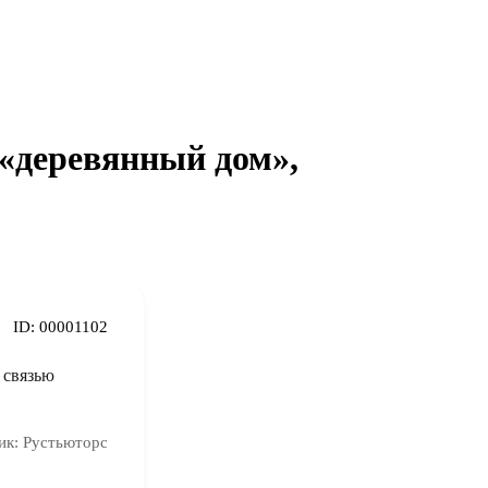
 «деревянный дом»,
ID:
00001102
 связью
ик:
Рустьюторс