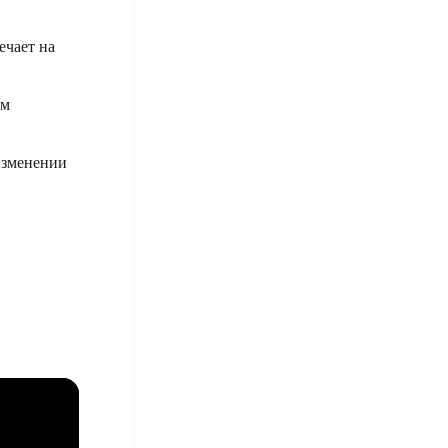
ечает на
ем
 изменении