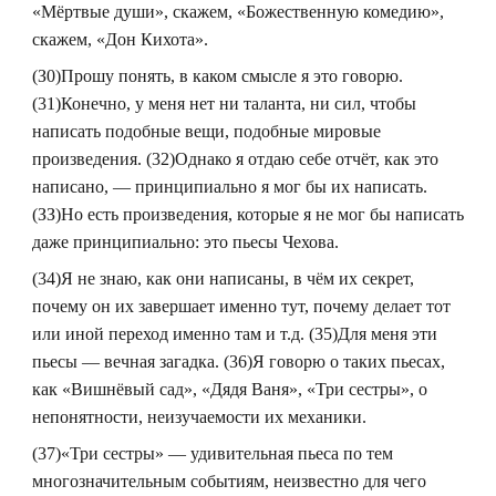
«Мёртвые души», скажем, «Божественную комедию»,
скажем, «Дон Кихота».
(З0)Прошу понять, в каком смысле я это говорю.
(31)Конечно, у меня нет ни таланта, ни сил, чтобы
написать подобные вещи, подобные мировые
произведения. (32)Однако я отдаю себе отчёт, как это
написано, — принципиально я мог бы их написать.
(ЗЗ)Но есть произведения, которые я не мог бы написать
даже принципиально: это пьесы Чехова.
(34)Я не знаю, как они написаны, в чём их секрет,
почему он их завершает именно тут, почему делает тот
или иной переход именно там и т.д. (35)Для меня эти
пьесы — вечная загадка. (36)Я говорю о таких пьесах,
как «Вишнёвый сад», «Дядя Ваня», «Три сестры», о
непонятности, неизучаемости их механики.
(37)«Три сестры» — удивительная пьеса по тем
многозначительным событиям, неизвестно для чего