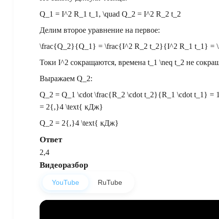
Q_1 = I^2 R_1 t_1, \quad Q_2 = I^2 R_2 t_2
Делим второе уравнение на первое:
\frac{Q_2}{Q_1} = \frac{I^2 R_2 t_2}{I^2 R_1 t_1} = \
Токи
I^2
сокращаются, времена
t_1 \neq t_2
не сокращ
Выражаем
Q_2
:
Q_2 = Q_1 \cdot \frac{R_2 \cdot t_2}{R_1 \cdot t_1} = 12
= 2{,}4 \text{ кДж}
Q_2 = 2{,}4 \text{ кДж}
Ответ
2,4
Видеоразбор
YouTube
RuTube