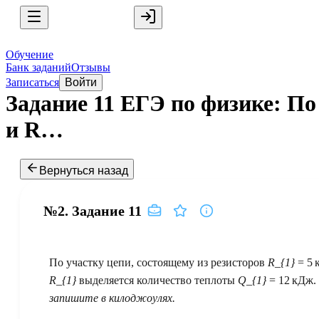
Обучение
Банк заданий
Отзывы
Записаться
Войти
Задание 11 ЕГЭ по физике: По
и R…
Вернуться назад
№2.
Задание
11
По участку цепи, состоящему из резисторов
R_{1}
= 5 
R_{1}
выделяется количество теплоты
Q_{1}
= 12 кДж.
запишите в килоджоулях.