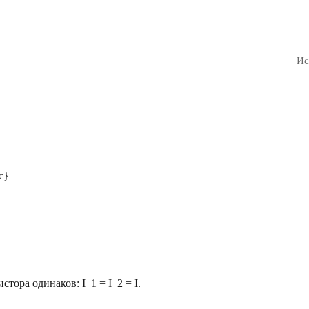
Ис
 с}
истора одинаков:
I_1 = I_2 = I
.