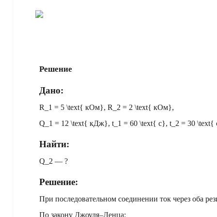
Решение
Дано:
R_1 = 5 \text{ кОм}
,
R_2 = 2 \text{ кОм}
,
Q_1 = 12 \text{ кДж}
,
t_1 = 60 \text{ с}
,
t_2 = 30 \text{
Найти:
Q_2
— ?
Решение:
При последовательном соединении ток через оба рез
По закону Джоуля–Ленца: