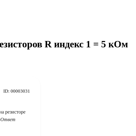
езисторов R индекс 1 = 5 кОм
ID:
00003031
 на резисторе
?
Ответ