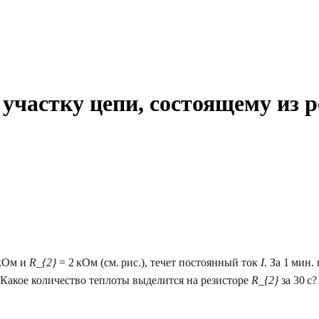
 участку цепи, состоящему из р
кОм и
R_{2}
= 2 кОм (см. рис.), течет постоянный ток
I
. За 1 мин.
 Какое количество теплоты выделится на резисторе
R_{2}
за 30 c