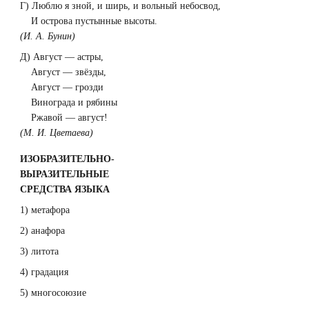
Г) Люблю я зной, и ширь, и вольный небосвод,
И острова пустынные высоты.
(И. А. Бунин)
Д) Август — астры,
Август — звёзды,
Август — грозди
Винограда и рябины
Ржавой — август!
(М. И. Цветаева)
ИЗОБРАЗИТЕЛЬНО-
ВЫРАЗИТЕЛЬНЫЕ
СРЕДСТВА ЯЗЫКА
1) метафора
2) анафора
3) литота
4) градация
5) многосоюзие