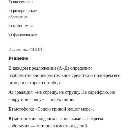
6) оксюморон
7) риторическое
обращение
8) метонимия
9) фразеологизм
Источник:
ФИПИ
Решение
В каждом предложении (А–Д) определим
изобразительно-выразительное средство и подберём его
номер из второго столбца.
А)
градация: «не сбрешу, не струшу, Не сдрейфлю, не
совру и не солгу» — нарастание.
Б)
метафора: «Седою гривой машет море».
В)
метонимия: «оденем вас шелками… согреем
соболями» — материал вместо изделий.