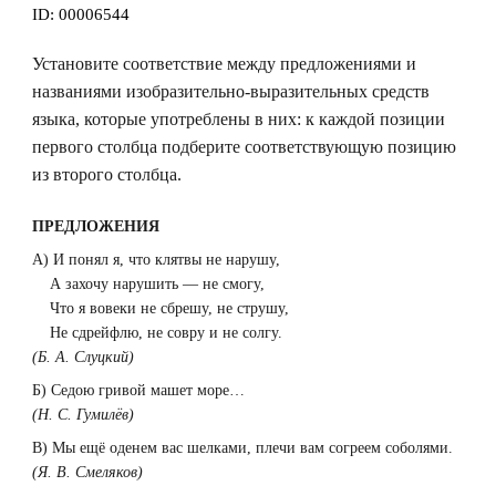
ID:
00006544
Установите соответствие между предложениями и
названиями изобразительно-выразительных средств
языка, которые употреблены в них: к каждой позиции
первого столбца подберите соответствующую позицию
из второго столбца.
ПРЕДЛОЖЕНИЯ
А) И понял я, что клятвы не нарушу,
А захочу нарушить — не смогу,
Что я вовеки не сбрешу, не струшу,
Не сдрейфлю, не совру и не солгу.
(Б. А. Слуцкий)
Б) Седою гривой машет море…
(Н. С. Гумилёв)
В) Мы ещё оденем вас шелками, плечи вам согреем соболями.
(Я. В. Смеляков)