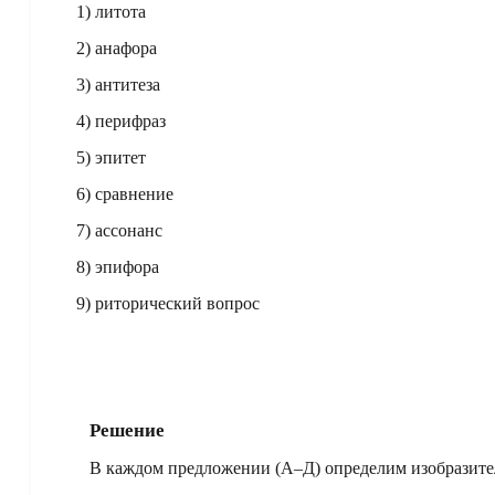
1) литота
2) анафора
3) антитеза
4) перифраз
5) эпитет
6) сравнение
7) ассонанс
8) эпифора
9) риторический вопрос
Решение
В каждом предложении (А–Д) определим изобразител