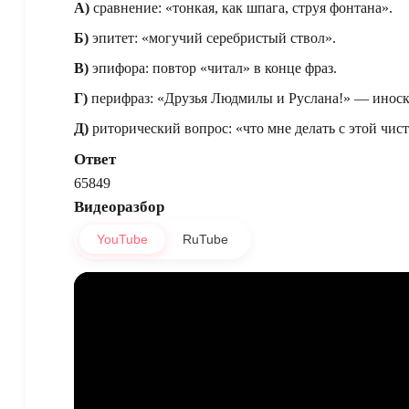
А)
сравнение: «тонкая, как шпага, струя фонтана».
Б)
эпитет: «могучий серебристый ствол».
В)
эпифора: повтор «читал» в конце фраз.
Г)
перифраз: «Друзья Людмилы и Руслана!» — иноск
Д)
риторический вопрос: «что мне делать с этой чи
Ответ
65849
Видеоразбор
YouTube
RuTube