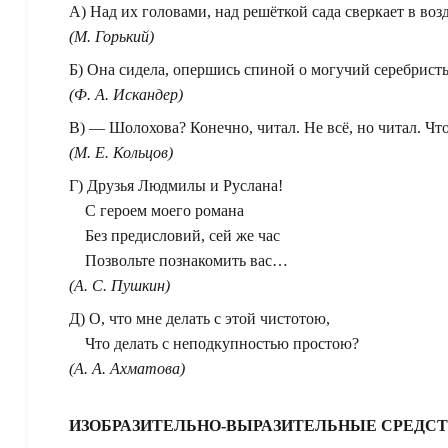
А) Над их головами, над решёткой сада сверкает в возд
(М. Горький)
Б) Она сидела, опершись спиной о могучий серебрист
(Ф. А. Искандер)
В) — Шолохова? Конечно, читал. Не всё, но читал. Чт
(М. Е. Кольцов)
Г) Друзья Людмилы и Руслана!
С героем моего романа
Без предисловий, сей же час
Позвольте познакомить вас…
(А. С. Пушкин)
Д) О, что мне делать с этой чистотою,
Что делать с неподкупностью простою?
(А. А. Ахматова)
ИЗОБРАЗИТЕЛЬНО-ВЫРАЗИТЕЛЬНЫЕ СРЕДСТ