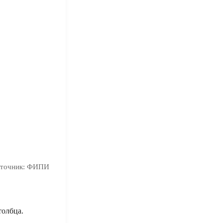
точник:
ФИПИ
толбца.