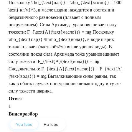
Поскольку
\rho_{\text{пар}} = \rho_{\text{масло}} = 900
\text{ кг/м}^3
, в масле шарик находится в состоянии
безразличного равновесия (плавает с полным
погружением). Сила Архимеда уравновешивает силу
тяжести:
F_{\text{А}(\text{масло})} = mg
Поскольку
\rho_{\text{пар}} \lt \rho_{\text{вода}}
, в воде шарик
также плавает (часть объёма выше уровня воды). В
состоянии покоя сила Архимеда тоже уравновешивает
силу тяжести:
F_{\text{А}(\text{вода})} = mg
Следовательно:
F_{\text{А}(\text{масло})} = F_{\text{А}
(\text{вода})} = mg
Выталкивающие силы равны, так
как в обоих случаях они уравновешивают одну и ту же
силу тяжести шарика.
Ответ
1
Видеоразбор
YouTube
RuTube