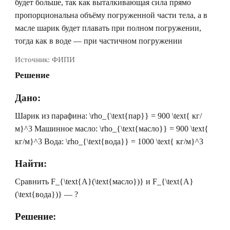
будет больше, так как выталкивающая сила прямо
пропорциональна объёму погруженной части тела, а в
масле шарик будет плавать при полном погружении,
тогда как в воде — при частичном погружении
Источник:
ФИПИ
Решение
Дано:
Шарик из парафина:
\rho_{\text{пар}} = 900 \text{ кг/
м}^3
Машинное масло:
\rho_{\text{масло}} = 900 \text{
кг/м}^3
Вода:
\rho_{\text{вода}} = 1000 \text{ кг/м}^3
Найти:
Сравнить
F_{\text{А}(\text{масло})}
и
F_{\text{А}
(\text{вода})}
— ? ⠀
Решение: