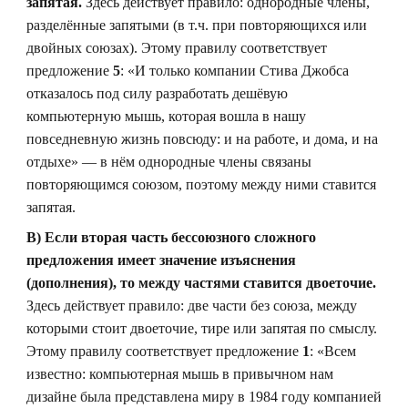
запятая.
Здесь действует правило: однородные члены,
разделённые запятыми (в т.ч. при повторяющихся или
двойных союзах). Этому правилу соответствует
предложение
5
: «И только компании Стива Джобса
отказалось под силу разработать дешёвую
компьютерную мышь, которая вошла в нашу
повседневную жизнь повсюду: и на работе, и дома, и на
отдыхе» — в нём однородные члены связаны
повторяющимся союзом, поэтому между ними ставится
запятая.
В) Если вторая часть бессоюзного сложного
предложения имеет значение изъяснения
(дополнения), то между частями ставится двоеточие.
Здесь действует правило: две части без союза, между
которыми стоит двоеточие, тире или запятая по смыслу.
Этому правилу соответствует предложение
1
: «Всем
известно: компьютерная мышь в привычном нам
дизайне была представлена миру в 1984 году компанией