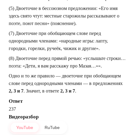
(5) Двоеточие в бессоюзном предложении: «Его имя
здесь свято чтут: местные старожилы рассказывают о
поэте, поют песни» (пояснение).
(7) Двоеточие при обобщающем слове перед
однородными членами: «народные игры: лапту,
городки, горелки, ручеёк, чижик и другие».
(8) Двоеточие перед прямой речью: «услышьте строки…
поэта: «Дети, я вам расскажу про Мазая…»».
Одно и то же правило — двоеточие при обобщающем
слове перед однородными членами — в предложениях
2, 3 и 7
. Значит, в ответе
2, 3 и 7
.
Ответ
237
Видеоразбор
YouTube
RuTube