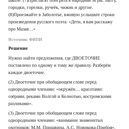
школе. (7)Пригласят поиграть в народные игры: лапту,
городки, горелки, ручеёк, чижик и другие.
(8)Приезжайте в Заболотье, вживую услышьте строки
произведения русского поэта: «Дети, я вам расскажу
про Мазая…»
Источник:
ФИПИ
Решение
Нужно найти предложения, где ДВОЕТОЧИЕ
поставлено по одному и тому же правилу. Разберём
каждое двоеточие.
(2) Двоеточие при обобщающем слове перед
однородными членами: «окружён… красотами:
озёрами, реками Волгой и Келнотью, костромскими
разливами».
(3) Двоеточие при обобщающем слове перед
однородными членами: «внимание знаменитых
охотников: М.М. Пришвина, А.С. Новикова-Прибоя».