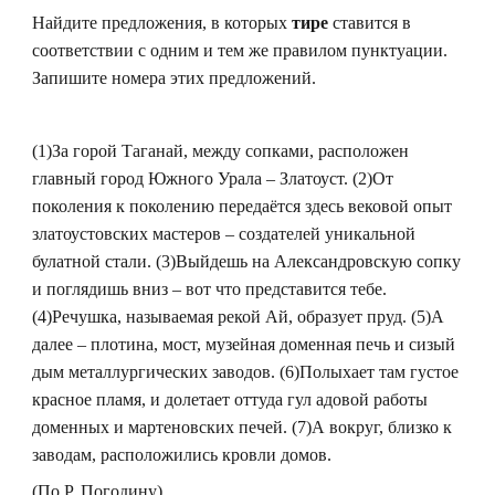
Найдите предложения, в которых
тире
ставится в
соответствии с одним и тем же правилом пунктуации.
Запишите номера этих предложений.
(1)За горой Таганай, между сопками, расположен
главный город Южного Урала – Златоуст. (2)От
поколения к поколению передаётся здесь вековой опыт
златоустовских мастеров – создателей уникальной
булатной стали. (3)Выйдешь на Александровскую сопку
и поглядишь вниз – вот что представится тебе.
(4)Речушка, называемая рекой Ай, образует пруд. (5)А
далее – плотина, мост, музейная доменная печь и сизый
дым металлургических заводов. (6)Полыхает там густое
красное пламя, и долетает оттуда гул адовой работы
доменных и мартеновских печей. (7)А вокруг, близко к
заводам, расположились кровли домов.
(По Р. Погодину)