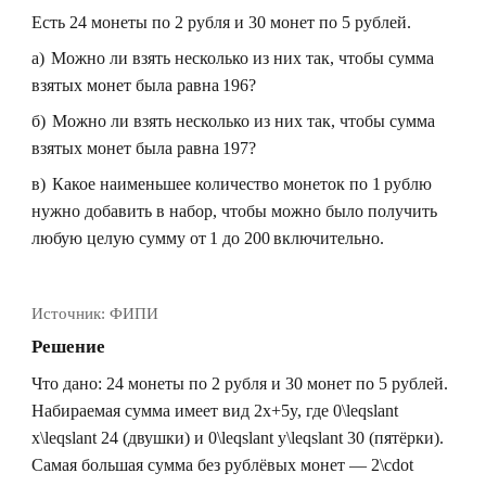
Есть 24 монеты по 2 рубля и 30 монет по 5 рублей.
а) Можно ли взять несколько из них так, чтобы сумма
взятых монет была равна 196?
б) Можно ли взять несколько из них так, чтобы сумма
взятых монет была равна 197?
в) Какое наименьшее количество монеток по 1 рублю
нужно добавить в набор, чтобы можно было получить
любую целую сумму от 1 до 200 включительно.
Источник:
ФИПИ
Решение
Что дано:
24
монеты по
2
рубля и
30
монет по
5
рублей.
Набираемая сумма имеет вид
2x+5y
, где
0\leqslant
x\leqslant 24
(двушки) и
0\leqslant y\leqslant 30
(пятёрки).
Самая большая сумма без рублёвых монет —
2\cdot