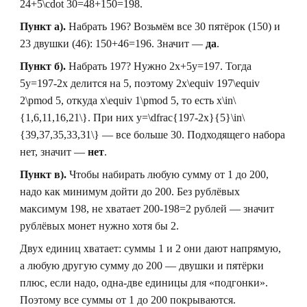
24+5\cdot 30=48+150=198
.
Пункт а).
Набрать
196
? Возьмём все
30
пятёрок (
150
) и
23
двушки (
46
):
150+46=196
. Значит —
да
.
Пункт б).
Набрать
197
? Нужно
2x+5y=197
. Тогда
5y=197-2x
делится на
5
, поэтому
2x\equiv 197\equiv
2\pmod 5
, откуда
x\equiv 1\pmod 5
, то есть
x\in\
{1,6,11,16,21\}
. При них
y=\dfrac{197-2x}{5}\in\
{39,37,35,33,31\}
— все больше
30
. Подходящего набора
нет, значит —
нет
.
Пункт в).
Чтобы набирать любую сумму от
1
до
200
,
надо как минимум дойти до
200
. Без рублёвых
максимум
198
, не хватает
200-198=2
рублей — значит
рублёвых монет нужно хотя бы
2
.
Двух единиц хватает: суммы
1
и
2
они дают напрямую,
а любую другую сумму до
200
— двушки и пятёрки
плюс, если надо, одна-две единицы для «подгонки».
Поэтому все суммы от
1
до
200
покрываются.